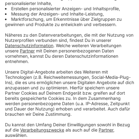
Schlotterbeck war Jonathan Tah vom deutschen
Meister Bayer Leverkusen als nächster EM-Spieler der
deutschen Fußball-Nationalmannschaft präsentiert
worden. Der DFB verkündete die Nominierung des
Verteidigers gemeinsam mit dem durch Social-Media-
Auftritte bekannten Altenpfleger Rashid Hamid via
"Instagram". Hamid überreichte der als "Oma Lotti"
bekannten Seniorin in dem Clip ein EM-Trikot mit der
Nummer 93 - eine Torte mit einem Bild von Tah
verbarg sich schließlich in einem Karton.
Einige Stunden später wurde in der Sendung "RTL
Exclusiv" Aleksandar Pavlovic (FC Bayern München) als
dritter Spieler verraten. Im Laufe des Montagabends
war es dann "Dachdeckerin Chiara", die mit Manuel
Neuer die nächste Nominierung präsentierte.
Anzeige