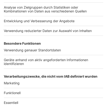
Joshua Kimmich (28/Bayern München)
Antonio Rüdiger (31/Real Madrid)
Ilkay Gündogan (33/FC Barcelona)
David Raum (26/RB Leipzig)
Deniz Undav (27/VfB Stuttgart)
Florian Wirtz (21/Bayer 04 Leverkusen)
Autor: Joachim Schultheis (mit dpa)
Anzeige
Anzeige
Anzeige