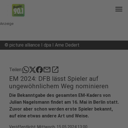
menu
Anzeige
©
picture alliance I dpa I Arne Dedert
mail
open_in_new
Teilen:
EM 2024: DFB lässt Spieler auf
ungewöhnlichem Weg nominieren
Die Bekanntgabe des gesamten EM-Kaders von
Julian Nagelsmann findet am 16. Mai in Berlin statt.
Zuvor aber schon werden erste Spieler bekannt,
auf eine etwas andere Art und Weise.
Veröffentlicht:
Mittwoch, 15.05.2024 13:00