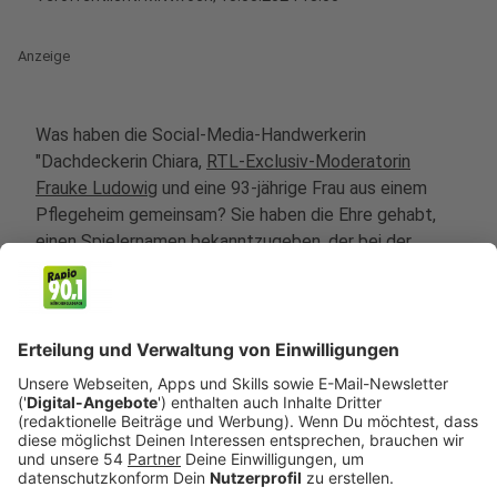
Anzeige
Was haben die Social-Media-Handwerkerin
"Dachdeckerin Chiara,
RTL-Exclusiv-Moderatorin
Frauke Ludowig
und eine 93-jährige Frau aus einem
Pflegeheim gemeinsam? Sie haben die Ehre gehabt,
einen Spielernamen bekanntzugeben, der bei der
Fußball-EM 2024 in Deutschland für das
DFB-Team
dabei sein wird. Der Deutsche Fußball-Bund hat für
den 16. Mai (Donnerstag) die offizielle Kader-
Bekanntgabe von Nationaltrainer Julian Nagelsmann
schon angekündigt. Allerdings sickern wie jedes Jahr
erste Namen durch, die bei der EM dabei sind.
Normalerweise haben diese Informationen
Journalisten, diesmal läuft es ziemlich anders ab.