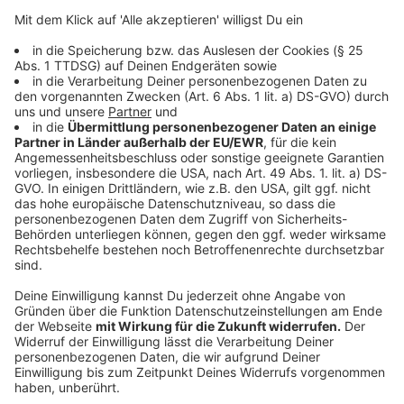
Anzeige
Rätselraten über nächsten Nominierungen
Anzeige
Nachdem am Dienstagmittag (14. Mai) bislang acht
Spieler bekannt wurden, rätseln Fußballfans, wo und
wann weitere Namen auftauchen. Bis Nationaltrainer
Nagelsmann den offiziellen Kader bekannt gibt,
werden höchstwahrscheinlich noch weitere DFB-Stars
nominiert.
Anzeige
Anzeige