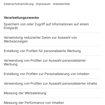
Diese Spieler sind mittlerweile nominiert
(Donnerstag 16. Mai - 8 Uhr)
Anzeige
Nico Schlotterbeck (24/Borussia Dortmund)
Jonathan Tah (28/Bayer Leverkusen Leverkusen)
Aleksandar Pavlovic (20/Bayern München)
Manuel Neuer (38/Bayern München)
Niclas Füllkrug (31/Borussia Dortmund)
Chris Führich (26/VfB Stuttgart)
Robin Koch (27/Eintracht Frankfurt)
Kai Havertz (24/FC Arsenal)
Maximilian Mittelstädt (27/VfB Stuttgart)
Leroy Sané (28/FC Bayern)
Robert Andrich (29/Bayer 04 Leverkusen)
Pascal Groß (32/Brighton Hove & Albion)