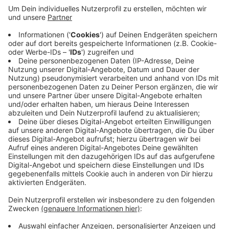
Anzeige
Anzeige
DFB geht neue Wege bei Kader-Bekanntgabe
Anzeige
Der DFB geht mit dieser Form der Kaderpräsentation
einen neuen Weg. Bis zur Bekanntgabe des ganzen
Aufgebots am Donnerstag (13 Uhr) bei Generalsponsor
VW in Berlin sollen jeden Tag mehrere EM-Akteure auf
unterschiedliche Weise verkündet werden. Den Anfang
machte die "Tagesschau" mit der Nominierung von
Nico Schlotterbeck (Borussia Dortmund). Nach