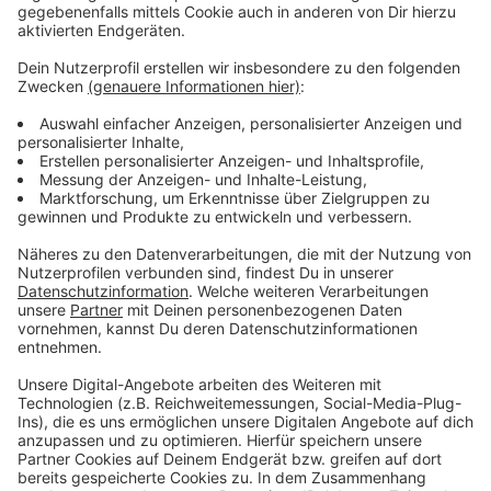
Anzeige
Vorstellen brauchen wir ihn euch nicht. Seit 2003
treibt Jürgen Bangert nun als "Elvis Eifel" seine Späße
am Telefon mit seinen Hörerinnen und Hörern im Radio.
Aber selbst seine 'Opfer' müssen am Ende mit lachen -
wenn auch nicht immer. Und weil Elvis das noch viele
Jahre weitermachen möchte, benötigt er eure
Unterstützung. Ihr habt gerade jemanden im Kopf, dem
mal ein Streich gespielt werden sollte? Dann nutzt
das Formular und tretet mit Elvis direkt in Kontakt! Er
freut sich auf jede neue Nachricht.
Anzeige
Anzeige