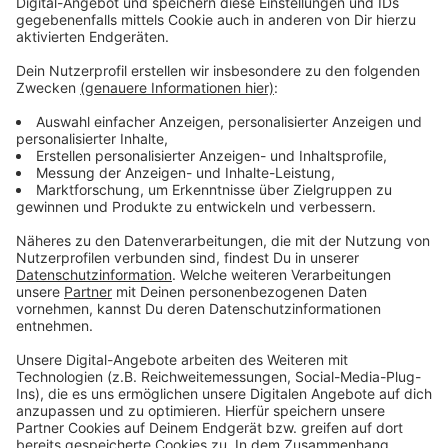
Anzeige
Anzeige
Vorstellen brauchen wir ihn euch nicht. Seit 2003
treibt Jürgen Bangert nun als "Elvis Eifel" seine Späße
am Telefon mit seinen Hörerinnen und Hörern im Radio.
Aber selbst seine 'Opfer' müssen am Ende mit lachen -
wenn auch nicht immer. Und weil Elvis das noch viele
Jahre weitermachen möchte, benötigt er eure
Unterstützung. Ihr habt gerade jemanden im Kopf, dem
mal ein Streich gespielt werden sollte? Dann nutzt
das Formular und tretet mit Elvis direkt in Kontakt! Er
freut sich auf jede neue Nachricht.
Anzeige