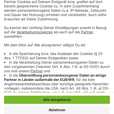
bitte nicht erschrecken, wenn dabei das Telefon
klingelt. Es muss ja nicht unbedingt Elvis Eifel dran
sein.
Anzeige
Anzeige
Anzeige
Anzeige