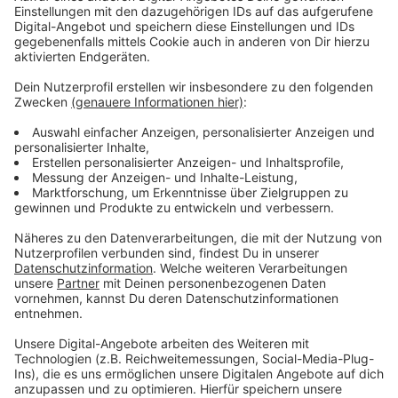
Anzeige
Vorstellen brauchen wir ihn euch nicht. Seit 2003
treibt Jürgen Bangert nun als "Elvis Eifel" seine Späße
am Telefon mit seinen Hörerinnen und Hörern im Radio.
Aber selbst seine 'Opfer' müssen am Ende mit lachen -
wenn auch nicht immer. Und weil ihr nicht genug von
ihm bekommen könnt, ist Elvis nun unter die Podcaster
gegangen. Somit steht euch Elvis rund um die Uhr zur
Verfügung. Hier bekommt Ihr außerdem den
"Directors-Cut" - die Original-Telefonate in längerer
Version. Elvis wird sich mit Kollegen und ehemaligen
"Opfern" über die Telefonate aus den letzten zwei
Jahrzehnten unterhalten. Wir erfahren auch, wie es ihm
dabei ergangen ist und wobei er selbst mal ins
Schleudern gekommen ist. Viel Spaß beim Zuhören und