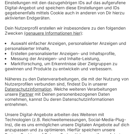
Vorstellen brauchen wir ihn euch nicht. Seit 2003
treibt Jürgen Bangert nun als "Elvis Eifel" seine Späße
am Telefon mit seinen Hörerinnen und Hörern im Radio.
Aber selbst seine 'Opfer' müssen am Ende mit lachen -
wenn auch nicht immer. Und weil ihr nicht genug von
ihm bekommen könnt, ist Elvis nun unter die Podcaster
gegangen. Somit steht euch Elvis rund um die Uhr zur
Verfügung. Hier bekommt Ihr außerdem den
"Directors-Cut" - die Original-Telefonate in längerer
Version. Elvis wird sich mit Kollegen und ehemaligen
"Opfern" über die Telefonate aus den letzten zwei
Jahrzehnten unterhalten. Wir erfahren auch, wie es ihm
dabei ergangen ist und wobei er selbst mal ins
Schleudern gekommen ist. Viel Spaß beim Zuhören und
bitte nicht erschrecken, wenn dabei das Telefon
klingelt. Es muss ja nicht unbedingt Elvis Eifel dran
sein.