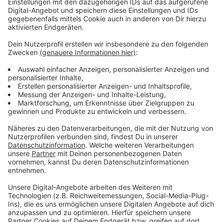
Anzeige
Anzeige
Vorstellen brauchen wir ihn euch nicht. Seit 2003
treibt Jürgen Bangert nun als "Elvis Eifel" seine Späße
am Telefon mit seinen Hörerinnen und Hörern im Radio.
Aber selbst seine 'Opfer' müssen am Ende mit lachen -
wenn auch nicht immer. Und weil ihr nicht genug von
ihm bekommen könnt, ist Elvis nun unter die Podcaster
gegangen. Somit steht euch Elvis rund um die Uhr zur
Verfügung. Hier bekommt Ihr außerdem den
"Directors-Cut" - die Original-Telefonate in längerer
Version. Elvis wird sich mit Kollegen und ehemaligen
"Opfern" über die Telefonate aus den letzten zwei
Jahrzehnten unterhalten. Wir erfahren auch, wie es ihm
dabei ergangen ist und wobei er selbst mal ins