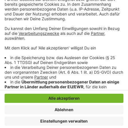
Schleudern gekommen ist. Viel Spaß beim Zuhören und
bitte nicht erschrecken, wenn dabei das Telefon
klingelt. Es muss ja nicht unbedingt Elvis Eifel dran
sein.
Anzeige
Anzeige
Anzeige
Anzeige