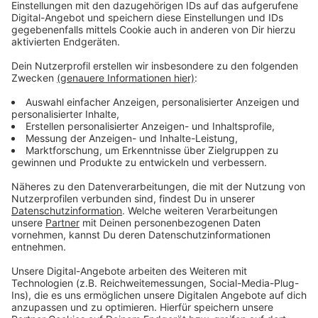
Anzeige
Vorstellen brauchen wir ihn euch nicht. Seit 2003
treibt Jürgen Bangert nun als "Elvis Eifel" seine Späße
am Telefon mit seinen Hörerinnen und Hörern im Radio.
Aber selbst seine 'Opfer' müssen am Ende mit lachen -
wenn auch nicht immer. Und weil ihr nicht genug von
ihm bekommen könnt, ist Elvis nun unter die Podcaster
gegangen. Somit steht euch Elvis rund um die Uhr zur
Verfügung. Hier bekommt Ihr außerdem den
"Directors-Cut" - die Original-Telefonate in längerer
Version. Elvis wird sich mit Kollegen und ehemaligen
"Opfern" über die Telefonate aus den letzten zwei
Jahrzehnten unterhalten. Wir erfahren auch, wie es ihm
dabei ergangen ist und wobei er selbst mal ins
Schleudern gekommen ist. Viel Spaß beim Zuhören und
bitte nicht erschrecken, wenn dabei das Telefon