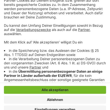
klingelt. Es muss ja nicht unbedingt Elvis Eifel dran
sein.
Anzeige
Anzeige
Anzeige
Anzeige
Anzeige