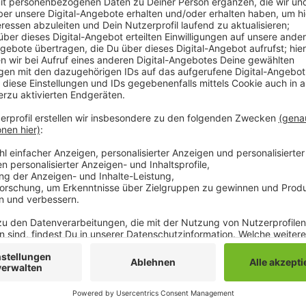
Comedy
Elvis Eifel - Das Sommerspeci
Anzeige
Anzeige