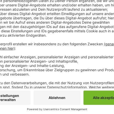
Anzeige
Comedy
Elvis Eifel - Das Sommerspecia
Anzeige
Anzeige