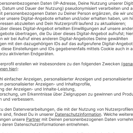
Comedy
Elvis Eifel - Das Dschungeltel
Anzeige
Vorstellen brauchen wir ihn euch nicht. Seit 2003 trei
seine Späße am Telefon mit seinen Hörerinnen und Hö
müssen am Ende mit lachen - wenn auch nicht immer. 
bekommen könnt, ist Elvis nun unter die Podcaster 
die Uhr zur Verfügung. Hier bekommt Ihr außerdem den
Telefonate in längerer Version. Elvis wird sich mit K
Telefonate aus den letzten zwei Jahrzehnten unterha
ergangen ist und wobei er selbst mal ins Schleuder