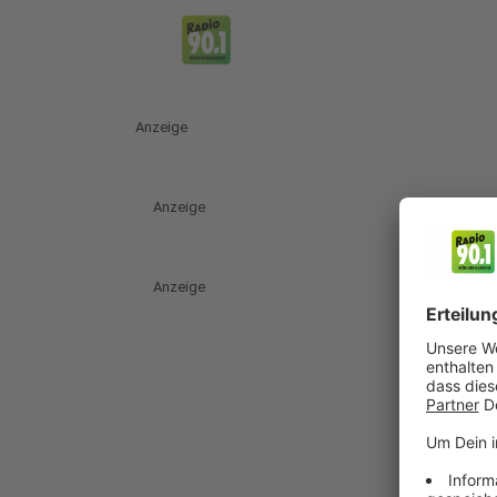
Anzeige
Anzeige
Anzeige