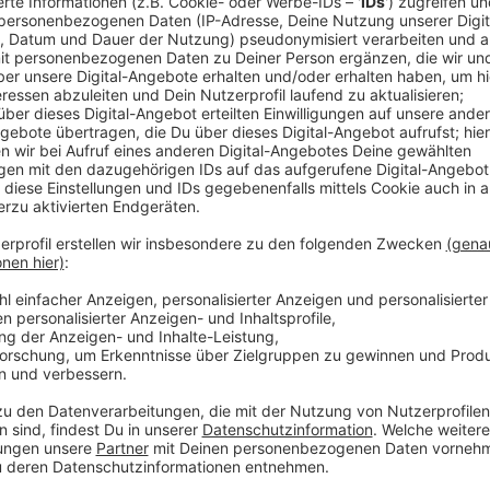
Anzeige
Comedy
Elvis Eifel - Das Dschungeltel
Anzeige
Vorstellen brauchen wir ihn euch nicht. Seit 2003 trei
seine Späße am Telefon mit seinen Hörerinnen und Hö
müssen am Ende mit lachen - wenn auch nicht immer. 
bekommen könnt, ist Elvis nun unter die Podcaster 
die Uhr zur Verfügung. Hier bekommt Ihr außerdem den
Telefonate in längerer Version. Elvis wird sich mit K