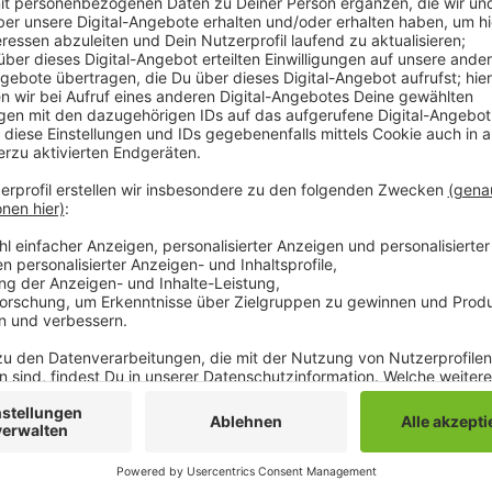
Comedy
Elvis Eifel - "Beamtenbeleidig
Anzeige
Anzeige