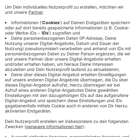
Das Magazin Focus-Gesundheit hat Geriatrie-Chefarzt
Dr. Thomas Jaeger zu Deutschlands Top-Medizinern in
seinem Fachbereich ausgezeichnet. In die Bewertung
sind unter anderem groß angelegte Erhebungen unter
Patienten eingegangen, aber auch wissenschaftliche
Publikationen, Berichte aus Selbsthilfegruppen und
Empfehlungen durch Patientenverbände. Die
geriatrische Klinik am Eli war bereits vergangenes Jahr
in der Top-Liste der bundesweit besten Kliniken in
diesem Bereich gelandet. Dr. Jäger leitet die Abteilung
seit 2012.
Anzeige