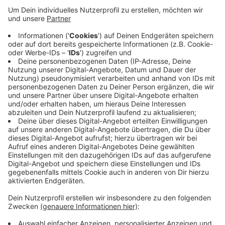
Anzeige
Das betrifft die Linien RE 13, RB 33, RB 35 und RE 42.
Die Linien fallen jeweils in unterschiedlichen
Zeiträumen aus. Die RB 33 ist im gesamten Zeitraum
der Arbeiten betroffen, die RE 42 entfällt zum Beispiel
ab dem 13. Januar. Die Züge werden auf der Strecke
dann durch Busse ersetzt. Bahnpendler sollten sich
vorher bei der Bahn über ihre Verbindung informieren.
Anzeige