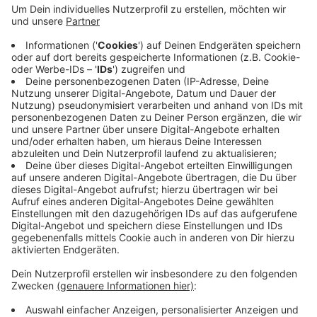
Grund sind Arbeiten an den Gleisen. Zwischen kurz vor
1 und halb 4 sind deshalb Busse zwischen dem
Gladbacher und dem Krefelder Hauptbahnhof - sowie
zwischen Uerdingen und Duisburg unterwegs. Die Bahn
weist darauf hin, dass die Busse von Krefeld nach
Mönchengladbach und von Uerdingen nach Krefeld nur
zum Aussteigen anhalten. Außerdem müssen sich
Pendler auf spätere Fahrtzeiten einstellen.
Anzeige
Anzeige