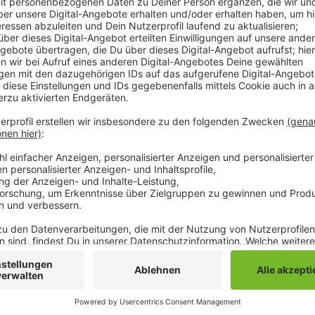
Die NRW-Ministerien für Arbeit und für Wirtschaft 
Tage lang Kontrollen in Frisörsalons durchgeführt. E
Arbeitszeiten eingehalten wurden, ob die Salons saub
genug für Kunden sind. Bei über 90 Prozent der gepr
sagt das Land NRW. Meistens betrafen die den Arbeit
illegale Beschäftigung. In ein paar besonders schwer
geschlossen. Schwerpunktkontrollen wie diese führe
unterschiedlichen Branchen durch.
Anzeige