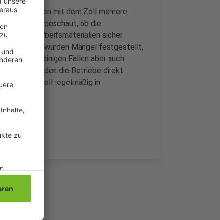
haben zusammen mit dem Zoll mehrere
s wurde etwa geschaut, ob die
er und die Arbeitsmaterialien sicher
üften Frisöre wurden Mängel festgestellt,
sschutz, in einigen Fällen aber auch
en Fällen wurden die Betriebe direkt
n Land und Zoll regelmäßig in