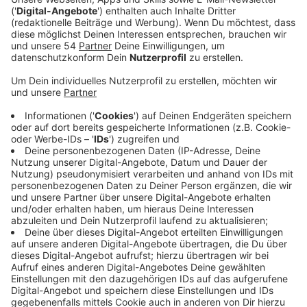
Verteidigungsministerium des Bundes prüft, ob
eine Nutzung durch die Bundeswehr in Frage käme.
Veröffentlicht:
Donnerstag, 30.10.2025 17:17
Anzeige
In der Stadt laufen schon länger Planungen dazu, wie
das ehemalige JHQ-Gelände oder das Gelände der
ehemalige Niederrheinkaserne in Zukunft genutzt
werden könnten. Auf dem Gelände der
Niederrheinkaserne könnte zum Beispiel ein Busdepot
der NEW entstehen. Diese Pläne sind jetzt aber durch
das Bundesverteidigungsministerium vorerst auf Eis
gelegt worden. Das meldet die Stadt. Grund ist, dass
das Bundesverteidigungsministerium es für möglich
hält, dass diese Flächen künftig wieder durch die
Bundeswehr genutzt werden könnten. Neben dem