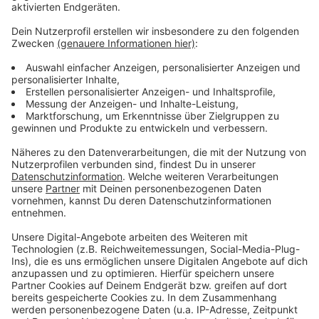
JHQ-Gelände und dem Gelände der Niederrheinkaserne
gilt diese Einschätzung auch für den ehemaligen
Wegberger Militärkomplex. Erst wenn klar ist, ob die
Bundeswehr dort wieder aktiv werden könnte,
entscheidet der Bund, wie es mit den Flächen
weitergeht. Oberbürgermeister Felix Heinrichs sagt,
man habe zwar Verständnis für die Bedürfnisse des
Bundes. Ein neuer Busbetriebshof und nachhaltige
Gewerbeflächen werden aber dringend gebraucht. Man
befinde sich in Gesprächen mit dem Ministerium, in
denen auch der fortgeschrittene Planungsstand für
den Busbahnhof vorgestellt wird. Man hoffe darauf,
bald Klarheit zu bekommen.
Anzeige