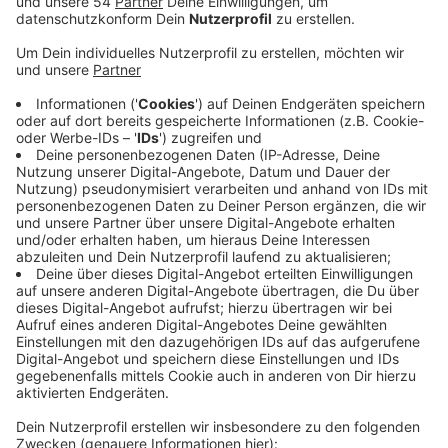
Anzeige
Der dritte bei uns ist seit heute genehmigt und
befindet sich am Rheydter Hauptbahnhof. Initiator des
neuen Gabenzauns ist das Bündnis für Menschenwürde
und Arbeit in Rheydt. Genutzt wird der Zaun am
Parkplatz der Radstation. Um die aktuell geltenden
Sicherheitsmaßnahmen einzuhalten wird er von
Mitarbeitern der Radstation beaufsichtigt und es
werden Hinweisschilder angebracht, so das Bündnis.
Bereits heute Nachmittag soll die Möglichkeit
bestehen Lebensmittel und Sachspenden am Zaun zu
befestigen, heißt es weiter. Weitere Gabenzäune in
unserer Stadt stehen bereits am Platz der Republik
hinter dem Mönchengladbacher Hauptbahnhof sowie
an der Citykirche in Gladbach. Außerdem kann man
auch beim SKM Rheydt Lebensmittelspenden
abgeben.