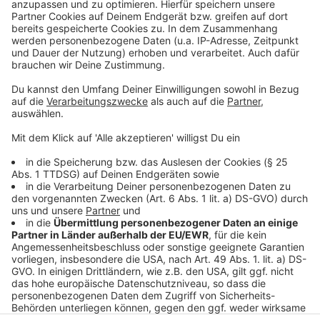
gemeinsam werden sie überleben…
powered by
Usercentrics Consent
Anzeige
Management Platform
©
Copyright: Sky / Wow
Django hat seine Tochter Sarah zwar gefunden. Doch
die macht ihren Vater für den Tod ihrer Familie
verantwortlich.
Anzeige
Anzeige