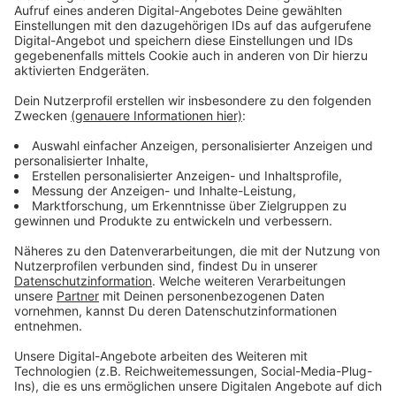
Anzeige
Wir benötigen Ihre
Zustimmung, um den YouTube
Video-Service zu laden!
Wir verwenden einen Service eines
Drittanbieters, um Videoinhalte
einzubetten. Dieser Service kann
Daten zu Ihren Aktivitäten
sammeln. Bitte lesen Sie die
Details durch und stimmen Sie der
Nutzung des Service zu, um dieses
Video anzusehen.
Mehr Informationen
Die Leben von John, Sarah und Django sind dichter
miteinander verwoben, als ihnen bekannt ist. Nur
Akzeptieren