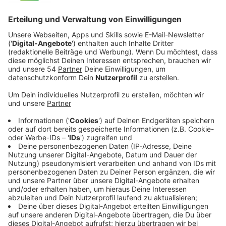
Veröffentlicht: Donnerstag, 16.02.2023 08:07
Anzeige
Die Suche führt ihn schließlich nach New Babylon,
einer gerade erst gegründeten Stadt, in der vor allem
Außenseiter und solche, die nicht gefunden werden
wollen, willkommen sind. Dort trifft er auch auf seine
inzwischen 20-jährige Tochter Sarah (Lisa Vicari). Sarah
hat längst ein neues Leben begonnen und will den
New-Babylon-Gründer John Ellis (Nicholas Pinnock)
heiraten. Von ihrem Vater will sie nichts wissen, denn
sie glaubt, dass er selbst die Schuld an dem Massaker
an ihrer Familie trägt.
Streaming-Dienst: Sky / Wow