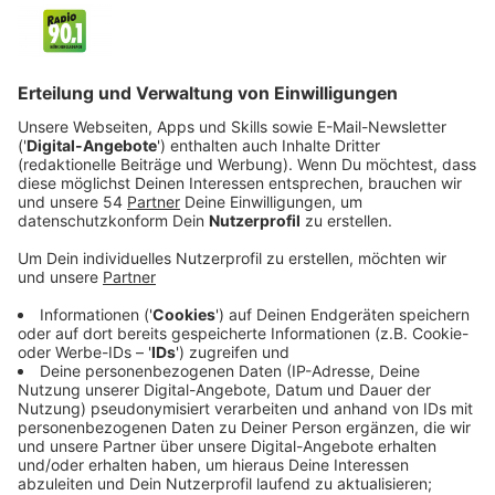
Veröffentlicht:
Dienstag, 08.10.2024 21:20
Anzeige
Vor ihren Reportagen zittern die größten Unternehmen
und Institutionen, denn sie fördert die dunkelsten
Geheimnisse der Macher hinter den Organisationen
zutage. Doch auch Catherine hat ein düsteres
Geheimnis, das plötzlich droht, offenbart zu werden.
Eines Tages findet sie auf ihrem Nachttisch einen
Roman vor, der sofort ihre Aufmerksamkeit erweckt.
Schon nach wenigen Seiten muss sie realisieren, dass
sie selber eine Schlüsselrolle in diesem Roman spielt.
Und: Ein über 20 Jahre altes Geheimnis aus ihrer
Vergangenheit ist in dem Buch niedergeschrieben. Ein
Geheimnis, dass sie nie jemanden anvertraut hat. Der
Roman endet mit einem Schock für Catherine. Denn