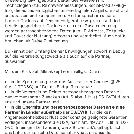
Video anzusehen.
Mehr Informationen
Was hat es mit dem mysteriösen Buch auf sich? Und
wie konnte jemals jemand hinter Catherines dunkles
Akzeptieren
Geheimnis kommen?
powered by
Usercentrics Consent
Anzeige
Management Platform
©
Copyright: Apple TV+
Catherine führt nur ein vermeintlich harmonisches
Leben.
Anzeige
©
Copyright: Apple TV+
Catherine will den Roman verbrennen.