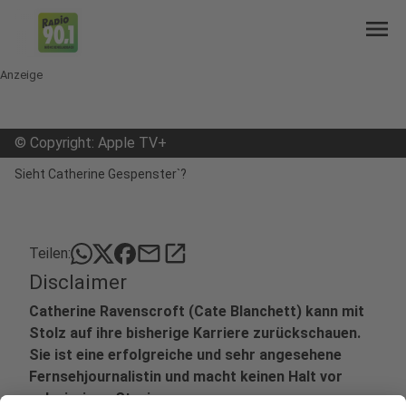
menu
Anzeige
©
Copyright: Apple TV+
Sieht Catherine Gespenster`?
mail
open_in_new
Teilen:
Disclaimer
Catherine Ravenscroft (Cate Blanchett) kann mit
Stolz auf ihre bisherige Karriere zurückschauen.
Sie ist eine erfolgreiche und sehr angesehene
Fernsehjournalistin und macht keinen Halt vor
schwierigen Stories.