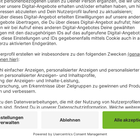
Dozenten in Mönchengladbach und Grevenbroich biet
Konversationskurse für Kunden per Videokonferenz
Videotelefonie abgehalten.
Insgesamt 14 Dozenten unterrichten im Moment, so
oder Skype. 30 Kinder und Jugendliche bekommen so 
Lernförderung ist ein Nachhilfeangebot der AWO für
Kreis Neuss. Die Einzel- oder Gruppenstunden könne
Bildungs- und Teilhabepaket abrechnen. In den Fami
Mönchengladbach und im Rhein-Kreis Neuss haben im
Kurse besucht. Das jeweils neue Programm liegt in 
online abgerufen werden. Unter: www.awomg.de
Anzeige