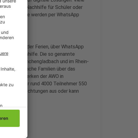
en deshalb Nachhilfe für Schüler oder
 an. Yoga-Kurse werden per WhatsApp
gar während der Ferien, über WhatsApp
Einzel-Nachhilfe. Die so genannte
 Kinder in Mönchengladbach und im Rhein-
n finanzschwache Familien über das
lienbildungswerken der AWO in
 letzten Jahr rund 4000 Teilnehmer 550
den AWO- Einrichtungen aus oder kann