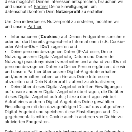
Viele Dozenten in Mönchengladbach und Grevenbroich
bieten deshalb Nachhilfe für Schüler oder
Konversationskurse für Kunden per Videokonferenz an.
Yoga-Kurse werden per WhatsApp Videotelefonie
abgehalten.
Insgesamt 14 Dozenten unterrichten im Moment,
sogar während der Ferien, über WhatsApp oder Skype.
30 Kinder und Jugendliche bekommen so Einzel-
Nachhilfe. Die so genannte Lernförderung ist ein
Nachhilfeangebot der AWO für Kinder in
Mönchengladbach und im Rhein-Kreis Neuss. Die
Einzel- oder Gruppenstunden können finanzschwache
Familien über das Bildungs- und Teilhabepaket
abrechnen. In den Familienbildungswerken der AWO in
Mönchengladbach und im Rhein-Kreis Neuss haben im