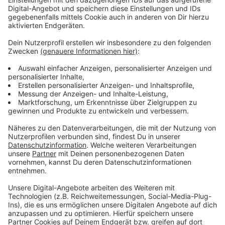
Anzeige
Dumme Fragen gibt es - wir liefern die
Antworten
Anzeige
Es soll ja bekanntlich keine dummen Fragen geben.
Aber sind wir mal ehrlich: Es gibt sie! Eine Sache fehlt
aber: Nämlich die Antwort. Die gibt es von uns. Dazu
haben wir uns valide Experten herangeholt, die die
wirklich dummen Fragen für euch trotzdem
fachgerecht beantworten.
Anzeige