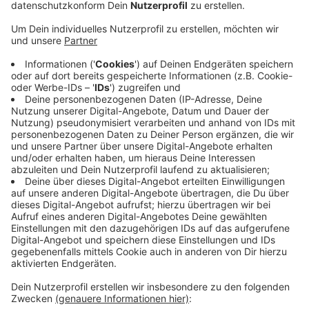
Anzeige
Das ist eine positiv überraschende Nachricht, denn: Bei
der Lebensqualität, wie z.B. Einkommen oder
Grünflächen, liegt Mönchengladbach eher am Ende des
Rankings (Rang 38). Die Mönchengladbacher sind also
deutlich zufriedener mit ihrem Leben als die objektiven
Faktoren erwarten lassen. Großstädte, wie Frankfurt
am Main, München oder Berlin schneiden dagegen eher
schlecht ab, obwohl die objektiven Faktoren hoch im
Ranking sind. Insgesamt wurden 40 Städte in
Deutschland verglichen. Auf Platz eins liegt Kassel
mit 7,38 Punkten. Schlusslicht ist Rostock mit 6,36
Punkten.
Anzeige