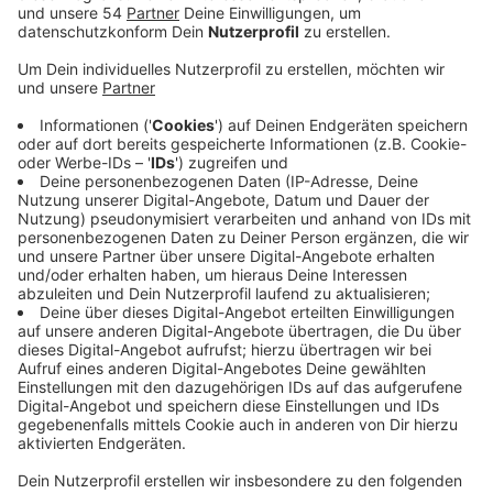
Harmonieplatz und in den Nebenstraßen in Rheydt.
Veröffentlicht:
Samstag, 16.09.2023 08:46
Anzeige
Unter anderem sind eine Lastenfahrrad-Parade, eine
Kinderolympiade mit Bobbycars und Rollator-Training
für Senioren Teil des Programms. Auf einer Bühne gibt
es Musik und es ist es sind verschiedene Stände
aufgebaut. In Gladbach ist heute Abend eine Impro-
Performance mit verschiedenen Künstlern auf dem
Alten Markt geplant. Morgen ist dann der große Tag
der Mobilität auf dem Platz der Republik. Zum Beispiel
gibt es Führungen über die Baustelle am Busbahnhof.
In den nächsten Tagen finden dann unter anderem
verschiedene Info-Veranstaltungen in der
Zentralbibliothek und Radtouren mit dem ADFC und