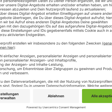
Zum Jahresende zieht der Stadtbetrieb jetzt Bilanz.
Spielplätze umgestaltet. Darunter der Wasserspielpl
Zilkeshütte in Neuwerk. Aktuell sind noch die großen
Bellerpark dran. Aber auch im Bereich Straßensanieru
über 20 Straßenzügen wurden im Stadtgebiet saniert.
Straße und die Straße Ruckes. Dazu rund 65 Geh- 
zum Jahreswechsel ist noch die Abschaffung der Papi
beschlossen hat. Und neu in diesem Winter ist dann n
getrennten Radwegen.
Anzeige