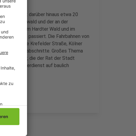
 Die mags hat darüber hinaus etwa 20
atz im Stadtwald und der an der
 Spielplätze im Hardter Wald und im
ng ist einiges passiert. Die Fahrbahnen von
 Darunter die Krefelder Straße, Kölner
und 12 Radwegabschnitte. Großes Thema
ercontainer, die der Rat der Stadt
och der Winterdienst auf baulich