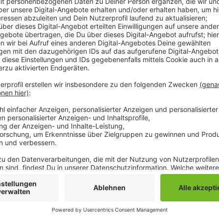
Nachdem sie am vergangenen Wochenende mit dem 3
Saisonsieg gefeiert haben, geht es heute darum, den
herzustellen. Momentan liegt die Borussia drei Punkt
noch kein Spiel gewonnen und ist Vorletzter. Trainer
gegen die sich die Borussia traditionell schwer tut,
Auftreten.
Hütter muss auf die verletzten Stefan Lainer, Marc
Auch Ramy Bensebaini wird wohl noch fehlen. Radio 90
Anzeige