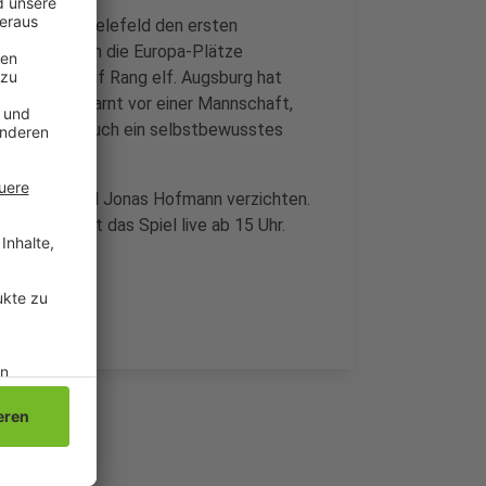
:1 gegen Bielefeld den ersten
 Anschluss an die Europa-Plätze
e dahinter auf Rang elf. Augsburg hat
 Adi Hütter warnt vor einer Mannschaft,
 fordert aber auch ein selbstbewusstes
us Thuram und Jonas Hofmann verzichten.
,1 überträgt das Spiel live ab 15 Uhr.