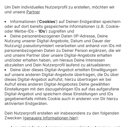
Veröffentlicht:
Dienstag, 31.10.2023 12:48
Anzeige
Ob die Fohlen in der zweiten Runde des DFB-Pokals
mit den gleichen Spielern auflaufen, ließ Trainer
Gerardo Seoane noch offen. In der Schlussphase des
Bundesligaspiels mussten die Borussen noch um den
Sieg zittern. Das soll heute besser werden, sagt
Seoane. Anpfiff ist heute um 20.45 Uhr im Borussia
Park.
Anzeige