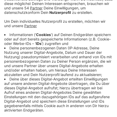
Anzeige
In der regulären Spielzeit sind die Niederländer kurz vor
der Halbzeit 1:0 in Führung gegangen, ehe Justus
Weigand in der ersten Minute des vierten Viertels den
Ausgleich erzielen konnte. Anschließend entwickelte
sich ein offener Schlagabtausch, der aber keine Tore
mehr brachte. Somit nahm das EM-Finale im restlos
ausverkauften Hockeypark sein dramatischstes Ende
im Penalty-Shootout. Dabei behielten die deutschen
Schützen die Nerven und brachten die ersten drei
Penalties innerhalb von acht Sekunden im Tor unter,
darunter auch der Gladbacher Michel Struthoff. Der
amtierende Olympiasieger und aktuelle
Weltranglisten-Erste Niederlande konnte erst per
Siebenmeter auf 1:3 verkürzen, bis Thies Prinz für die
Deutschen den Deckel draufmachte und den