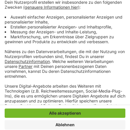
entscheidenden Penalty zum 4:1 verwandelte. Damit
konnten die Honamas nach 2013 wieder eine
Europameisterschaft gewinnen und ihrem Kapitän
Mats Grambusch in seinem letzten
Nationalmannschaftsspiel einen krönenden Abschluss
bereiten.
Anzeige
Anzeige
Anzeige