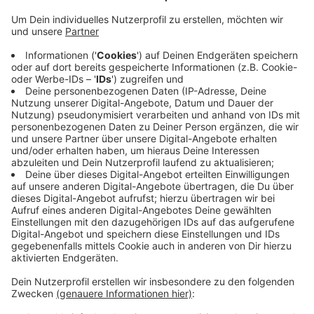
Anzeige
Die Deutsche Bahn warnt deshalb zu Ferienbeginn
noch einmal ausdrücklich vor den vielen Gefahren, die
Entlang von Gleisen drohen. Immer leiser werdende
Züge wären eine oft unterschätzte Gefahr aber auch
die Hochspannungsleitungen würden unterschätzt. Sie
müssen nicht direkt berührt werden, über gewisse
Distanzen kann die Spannung einfach überspringen.
Aktuell sind auch wieder Präventionsteams der DB und
der Bundespolizei unterwegs. Sie sollen auf die
Gefahren hinweisen und dafür Sensibilisieren.
Anzeige