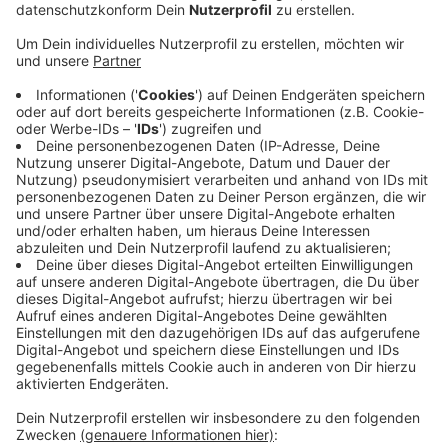
Anzeige
Denn die letzten drei Duelle hat allesamt Köln
gewonnen, der FC kann damit einen Rekord einstellen:
Vier Derbysiege in Folge gelangen den Kölnern in der
Bundesliga bisher nur in den Jahren 1981 bis 1983.
Doch vor dem 95. Bundesliga-Duell der beiden
Kontrahenten zeigt die Statistik auch: Unsere Borussia
siegte in ihrer Bundesliga-Historie gegen Köln am
häufigsten, nämlich 51 Mal, und schoss gegen den FC
auch die meisten Tore - 183 waren es bis jetzt. Farke
will, dass seine Borussen viel Einsatz zeigen, aber nicht
übermotiviert in das Spiel geht. Los geht es heute um
15.30 Uhr, Radio 90,1 überträgt das Duell live.
Anzeige