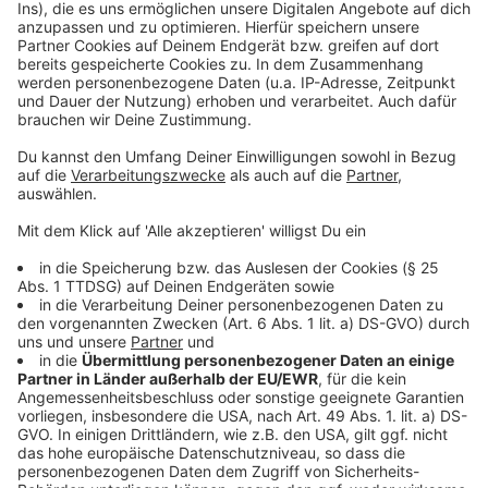
"Eine heftige juristische Klatsche": Mit diesen Worten
hat die Mönchengladbacher CDU-Fraktion jetzt auf
den Rückbau der Protected Bike Lane auf der
Hohenzollernstraße reagiert. Das
Oberverwaltungsgericht Düsseldorf hatte nach dem
Eilantrag eines Bürgers vor Kurzem beschlossen, dass
die Fahrradstraße dort nicht bleiben darf. Die CDU-
Fraktion sieht sich nun in ihrer jahrelangen Kritik
gegenüber der Protected Bike Lane bestätgt und hält
das Projekt für Geldverschwendung. Die CDU will jetzt
eine Radverbindung über die Bökelstraße oder die
Eickener Straße prüfen. Anders sieht das die SPD. Sie
akzeptiert zwar in ihrem Statement das Aus der Bike
Lane, will aber weiter an einem sicheren Radweg auf
der Hohenzollernstraße festhalten und
Alternativlösungen im Mobilitätsausschuss
diskutieren. Der bisherige separate Radweg dort sei
stark beschädigt.