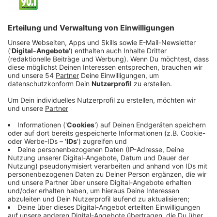
Vorwand in seine Wohnung in Viersen gelockt zu haben.
Dort hatte er die junge Frau gewürgt, gefesselt, mit
einem Messer bedroht, geknebelt und vergewaltigt.
Nachdem sie ihm aus Angst die PIN ihrer Bankkarte
verraten hat, hat er sie zurück in ihre Wohnung
gebracht und mit einer Bettdecke und Panzertape
umwickelt in einen Schrank gesperrt. Während sich der
Täter auf den Weg zur Bank machte schaffte es die
21-Jährige, zu ihrem Tablet zu robben und mit ihrer
Nase mehrere Notrufe abzusetzen. Der 53-Jährige
konnte kurze Zeit später auf der Straße
festgenommen werden. Zum Zeitpunkt der Tat war er
bereits wegen eines ähnlichen Vergehens auf
Bewährung. Nun muss er für zwölf Jahre ins Gefängnis.
07:46: Neues Hotel soll Ende des Jahres öffnen
Eigentlich sollte es schon vor vier Jahren fertig sein,