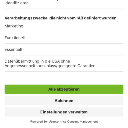
17,32 Euro und eine gelernte Verkäuferin 15,26 Euro
pro Stunde. Im kommenden September steigen die
Löhne dann noch einmal um 2,4 Prozent, so die NGG. In
Mönchengladbach gehören nach Angaben des
Fleischerverbands neun Metzgereien dem
Innungsverband an.
14:03 Uhr: Müllsünder in Mönchengladbach auf
frischer Tat ertappt
Die Mülldetektive der mags können einen weiteren
Ermittlungserfolg verzeichnen. Sie haben nach
Observationen an der Viktoriastraße 13 illegale
Müllentsorgungen auf frischer Tat ertappt und
geahndet. Am vergangenen Wochenende stand der
Conatiner-Standort Viktoriastraße im Stadtteil
Stadtmitte im Fokus der Mülldetektive. Dort wurden
laut der Ermittler unter anderem Abfallsäcke,
Glasscheiben, Bauschutt und Holz neben den Glas- und