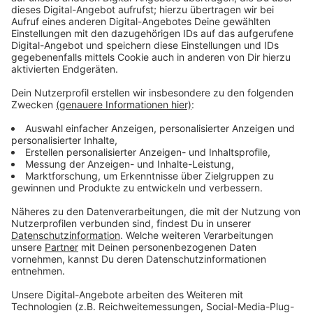
jetzt steht ein neuer Eröffnungstermin für das neue
Hotel an der Künkelstraße fest: Ende das Jahres soll
das Hotel in Eicken eröffnen - wenn alles nach Plan
läuft. Das hat der zukünftige Hotelbetreiber
DORMERO bekanntgegeben. Das Hotel besteht zum
Großteil aus Holz und soll 110 Zimmer und 25
Apartments haben. Auch Veranstaltungsräume, eine
Lounge mit Bar und einen Fitnessraum soll es darin
geben. Ursache für die Verzögerungen war unter
anderem die Insolvenz des Bauunternehmens, das die
fertigen Holz-Module für das Hotel herstellen sollte.
Ende vergangenen Jahres wurde dann sogar ein
Insolvenzplanverfahren in Eigenverantwortung
beantragt. Zu dem Zeitpunkt war noch völlig unklar,
was mit dem fast fertigen Hotelbau passieren wird.
07:15: Reaktionen auf Aus der Protected Bike Lane