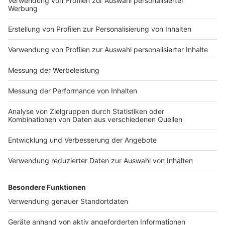
Anzeige
DIENSTAG, 18. März
Anzeige
15:18 Fleischer in Mönchengladbach bekommen
mehr Geld
Fleischer und Fleischerei-Fachverkäuferinnen in den
Mönchengladbacher Metzgereien dürfen sich über
mehr Lohn freuen. Wie die Gewerkschaft Nahrung-
Genuss-Gaststätten, kurz NGG, mitteilt, verdienen sie
ab diesem Monat mehr Geld. Darauf haben sich die
Gewerkschaft und der Fleischer-verband NRW
jetzt in einem Tarifabschluss geeinigt. Damit verdient
ein erfahrener Geselle im Fleischerhandwerk künftig