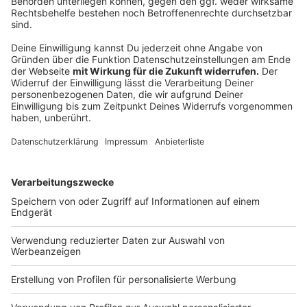
06:33: Brandtsgarten soll umgestaltet werden
Der Brandtsgarten, eine Grün- und Spielfläche an der
Waldnieler Straße, soll aufgewertet werden. Deshalb
hat das Quartiermanagement Gladbach und Westend
jetzt eine Befragung auf ihrer Homepage gestartet.
Dort können Mönchengladbacher ihre Ideen und
Vorschläge zur Umgestaltung einbringen. Außerdem
können sie über verschiedene Aktionen wie
Nachbarschaftsfeste oder Baum-Patenschaften
abstimmen. Durch neue Bepflanzungen und eine
innovative Lärmschutzvorrichtung soll sich der
Brandtsgarten zu einem Freizeitbereich und Raum für
Naturbildung entwickeln. Die Befragung läuft noch bis
zum 15. April
hier
. Interessierte können sich mit ihren
Ideen auch per Mail an das Quartiersmanagement
unter: baches@qm.mg wenden.