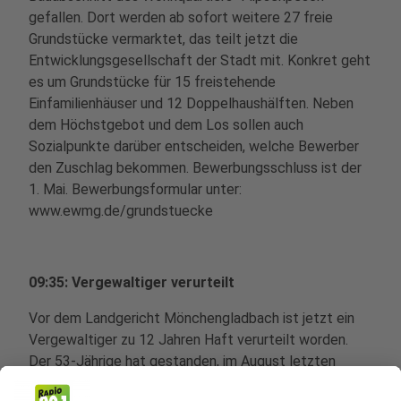
gefallen. Dort werden ab sofort weitere 27 freie
Grundstücke vermarktet, das teilt jetzt die
Entwicklungsgesellschaft der Stadt mit. Konkret geht
es um Grundstücke für 15 freistehende
Einfamilienhäuser und 12 Doppelhaushälften. Neben
dem Höchstgebot und dem Los sollen auch
Sozialpunkte darüber entscheiden, welche Bewerber
den Zuschlag bekommen. Bewerbungsschluss ist der
1. Mai. Bewerbungsformular unter:
www.ewmg.de/grundstuecke
09:35: Vergewaltiger verurteilt
Vor dem Landgericht Mönchengladbach ist jetzt ein
Vergewaltiger zu 12 Jahren Haft verurteilt worden.
Der 53-Jährige hat gestanden, im August letzten
Jahres seine 21-jährige Nachbarin unter einem