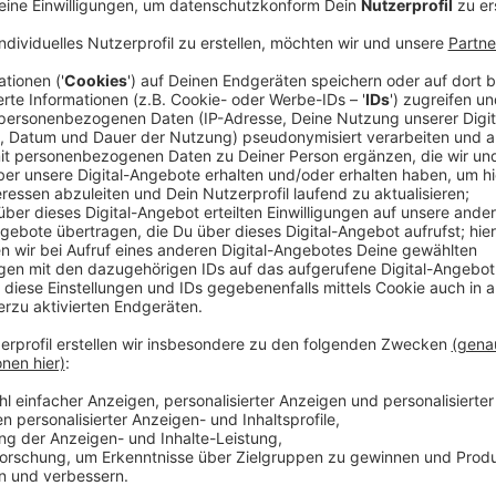
wäre. Ist sie aber nicht, wissen auch unsere Prinzen, 
Thorsten.
Anzeige
RADIO 90,1 | Podcast zum Anhö
Prinzenpaar Mönchengladbac
Anzeige
Und deshalb werden die beiden, die ja schon in der v
Mönchengladbach waren, nicht müde, Karnevalssongs
Mitsingen zuhause. Balsam für die Seele aller Karnev