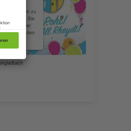
ideoinhalte
ce kann Daten zu
 Bitte lesen Sie
timmen Sie der
um dieses Video
.
onen
hengladbach
nsent Management