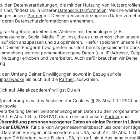
„Wir sind ja nur das Prinzenpaar“
Anzeige
Prinz Axel der Erste und Prinz N
90,1
Wir sind ja nur das Prinzenpaa
Anzeige
Wir benötigen Ihre Z
den YouTube Video
laden!
Wir verwenden einen S