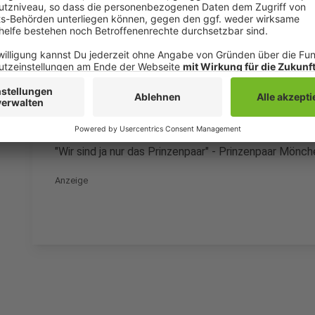
Drittanbieters, um V
einzubetten. Dieser Servi
Ihren Aktivitäten sammeln.
die Details durch und s
Nutzung des Service zu, 
anzusehen
Mehr Informati
"Wir sind ja nur das Prinzenpaar" - Prinzenpaar Mönc
Akzeptieren
Anzeige
powered by
Usercentrics Co
Platform