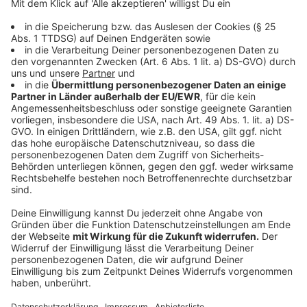
mit dem Rollholz dünn auswalzen.
Käse auf den Scheiben verstreichen,
Radieschenstifte und drei Viertel der Kresse
darauf verteilen. Ränder mit verquirltem Eigelb
einstreichen. Brotscheiben zu Rollen
zusammendrehen. Öl in einer Pfanne erhitzen und
Rollen bei mittlerer Hitze rundherum etwas zwei
Minuten knusprig braten. Herausnehmen und
leicht abkühlen lassen.
Für die Garnitur Apfel schälen und mit dem
Kugelausstecher kleine Perlen ausstechen.
Zucker in einer kleinen beschichteten Pfanne bei
mittlerer Hitze karamellisieren. Mit Weißwein
ablöschen und Kugeln darin glasieren.
Tramezzinirollen schräg aufgeschnitten auf
Tellern anrichten. Rundherum mit Crème fraîche
einige Punkte aufsetzen, glasierte Apfelperlen
darauf verteilen und das Ganze mit restlicher