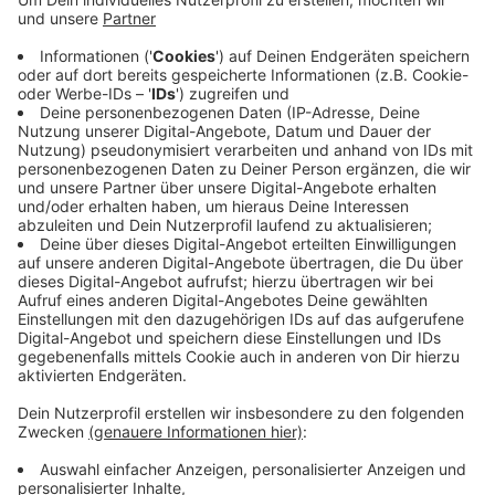
Das Rezept: "Tramezziniröllchen mit
körnigem Frischkäse"
Anzeige
Für 4 Personen
Zubereitungszeit: 30 Minuten
Für die Röllchen:
10 Radieschen
8 Scheiben Tramezzini-Brot oder Toastbrot (siehe
Info unten)
2 Eigelb
200g körniger Frischkäse
1 Beet Kresse
2 EL Olivenöl