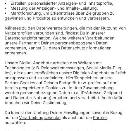
Für die Garnitur:
2 grüne Äpfel
1 EL Zucker
50 ml Weißwein
4 EL Crème fraîche
Außerdem:
Kugelausstecher (z.B. 2 oder 3 cm Durchschnitt)
Anzeige
Und so bereitet ihr das Essen zu
Anzeige
Radieschen in sehr feine Stifte schneiden. Brot