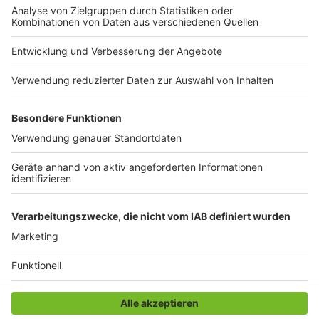
Ersatzteil fürs Auto. Das ist "Foodtainment" der
Extraklasse. Feinste Küche, die man überall genießen
kann. Serviert in eurem Lieblingsradio. Bon Appetit -
oder wie Nelson es sagt: "Macht nix, wenn's
schmeckt!"
Nelson Müller live erleben? Hier gibt es
Infos zu den
Terminen
.
Anzeige
Anzeige
Anzeige