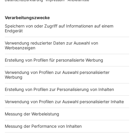
Kresse garniert servieren.
Anzeige
Das ist der Kitchen Club by Nelson Müller
Anzeige
Bei euch läuft das Radio in der Küche, bei uns die
Küche im Radio. Starkoch Nelson Müller lädt uns
exklusiv in seinen Kitchen Club ein. Ab sofort versorgt
er uns täglich mit raffinierten Rezepten zum
Nachkochen oder Nachkochen lassen. Nelson nimmt
uns mit in seine Küche und weiht uns in die
Geheimnisse eines bekannten Profikochs ein. Der
Kitchen Club by Nelson Müller ist etwas für alle
Gourmets und Gourmüsen. Für alle von euch, die
wissen, dass Kardamom ein Gewürz ist und kein