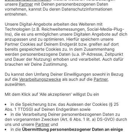
Röstzwiebeln:
Zwiebeln schälen und halbieren. In feine
Zwiebelstreifen schneiden.
Mit Öl in der Pfanne anbraten und schmoren
lassen. Zwiebel immer wieder schwenken damit,
sie schön karamellisieren.
Käsesauce:
Butter im Topf schmelzen und Mehl dazugeben.
Milch langsam einrühren, bis die Konsistenz
stimmt.
Topf ausstellen und den Bergkäse dazugeben.
Mit dem Schneebesen verrühren und mit Salz
abschmecken.
Anschließend scharfes Paprika Pulver dazugeben.
Steak: