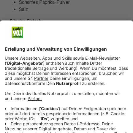
Scharfes Paprika-Pulver
Salz
Für das Fleisch:
Wenn möglich: Argentinisches Rinderfilet
Für das Sandwich:
Toastbrot
Tomaten
Eisbergsalat
Anzeige
Und so bereitet ihr das Essen zu
Anzeige