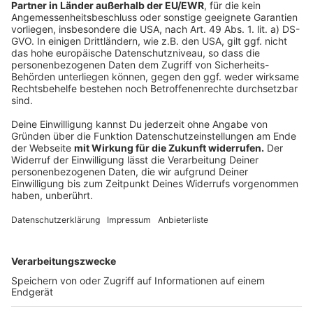
Steak in circa 3 cm dicke Scheiben schneiden.
Mit Salz und Pfeffer von beiden Seite würzen und
das Fleisch mit etwas Olivenöl beträufeln.
In der Grill- am besten Riffelpfanne auf hoher
Stufe anbraten. Tipp: Wenn das Steak klebt, noch
nicht umdrehen.
Sandwich:
Toastbrot mit Eisbergsalat belegen. Steak und
geschmorte Tomaten obendrauf legen und
karamellisierte Zwiebeln großzügig darauf
verteilen.
Mit Käsesoße übergießen und wieder mit
Toastbrot abdecken.
Zum Schluss:
Klassisch wird das Steak Sandwich halbiert
serviert. Guten Appetit.