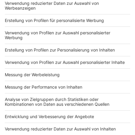
Anzeige
Das ist der Kitchen Club by Nelson Müller
Anzeige
Bei euch läuft das Radio in der Küche, bei uns die
Küche im Radio. Starkoch Nelson Müller lädt uns
exklusiv in seinen Kitchen Club ein. Ab sofort versorgt
er uns täglich mit raffinierten Rezepten zum
Nachkochen oder Nachkochen lassen. Nelson nimmt
uns mit in seine Küche und weiht uns in die
Geheimnisse eines bekannten Profikochs ein. Der
Kitchen Club by Nelson Müller ist etwas für alle
Gourmets und Gourmüsen. Für alle von euch, die
wissen, dass Kardamom ein Gewürz ist und kein
Ersatzteil fürs Auto. Das ist "Foodtainment" der