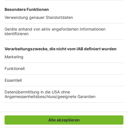
Extraklasse. Feinste Küche, die man überall genießen
kann. Serviert in eurem Lieblingsradio. Bon Appetit -
oder wie Nelson es sagt: "Macht nix, wenn's
schmeckt!"
Nelson Müller live erleben? Hier gibt es
Infos zu den
Terminen
.
Anzeige
Anzeige
Anzeige