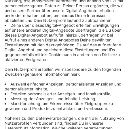
Wir benötigen Ihre
Zustimmung, um den YouTube
Video-Service zu laden!
Wir verwenden einen Service eines
Drittanbieters, um Videoinhalte
einzubetten. Dieser Service kann
Daten zu Ihren Aktivitäten
sammeln. Bitte lesen Sie die
Details durch und stimmen Sie der
Nutzung des Service zu, um dieses
Video anzusehen.
Mehr Informationen
Das Steak-Sandwich aus dem Hause Müller, hier könnt
ihr euch anschauen, wie Nelson es zubereitet.
Akzeptieren
Anzeige
powered by
Usercentrics Consent
Management Platform