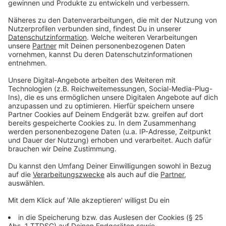
200 g Rotkohl
Salz, Pfeffer, Zucker
Balsamico Essig
Olivenöl
1 Limette
Anzeige
Und so bereitet ihr das Essen zu:
Anzeige
Den
Hirschkalbsrücken
in feine Scheiben
schneiden und zwischen einen Gefrierbeutel dünn
plattieren. Dann in einer erhitzen Pfanne von jeder
Seite kräftig anbraten. Aus der Pfanne nehmen
und mit Salz und Pfeffer würzen.