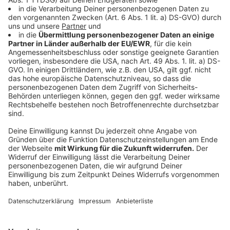
Die
Steinpilze
putzen und schneiden und in einer
Pfanne gleichmäßig anbraten. Die Schalotten in
Würfel schneiden, in Butter separat garschwitzen
und hinterher mit etwas Schnittlauch zu den
Pilzen geben
Rotkohl
über eine Küchenreibe in feine Streifen
hobeln, mit den Restlichen Zutaten marinieren und
leicht kneten.
Anzeige
Das ist der Kitchen Club by Nelson Müller:
Anzeige
Bei euch läuft das Radio in der Küche, bei uns die
Küche im Radio. Starkoch Nelson Müller lädt uns
exklusiv in seinen Kitchen Club ein. Ab sofort versorgt