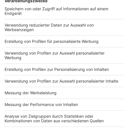
er uns täglich mit raffinierten Rezepten zum
Nachkochen oder Nachkochen lassen. Nelson nimmt
uns mit in seine Küche und weiht uns in die
Geheimnisse eines bekannten Profikochs ein. Der
Kitchen Club by Nelson Müller ist etwas für alle
Gourmets und Gourmüsen. Für alle von euch, die
wissen, dass Kardamom ein Gewürz ist und kein
Ersatzteil fürs Auto. Das ist "Foodtainment" der
Extraklasse. Feinste Küche, die man überall genießen
kann. Serviert in eurem Lieblingsradio. Bon Appetit -
oder wie Nelson es sagt: "Macht nix, wenn's
schmeckt!"
Nelson Müller live erleben? Hier gibt es
Infos zu den
Terminen
.
Anzeige