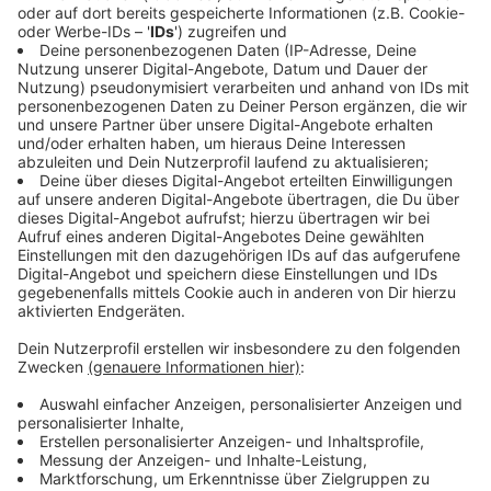
Das Rezept: "Paillard vom Hirschkalb"
Anzeige
Zutaten für den Paillard:
400 g Hirschkalbsrücken, Küchenfertig
Salz, Pfeffer
Olivenöl
Zutaten für die Pilze:
300 g Steinpilze
2 Schalotten
20 g Butter
fein geschnittener Schnittlauch
Zutaten für den Rotkohl: