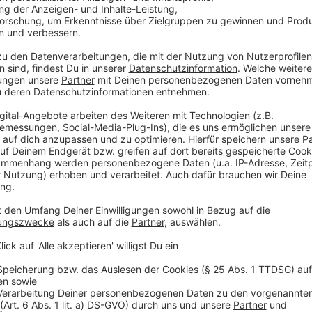
Öl zum Braten
Für die Füllung:
4 Stk. Äpfel (Cox Orange oder
Bosko
1 EL Röstzwiebeln
etwas Calvados
Anzeige
Und so bereitet ihr das Essen zu
Anzeige
Die Haut der Entenbrüste rautenförmig einritzen
einschneiden.
Die Äpfel schälen, entkernen und in Haselnussg
Zucker in einer Pfanne karamellisieren und die 