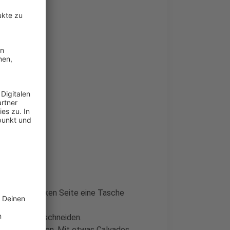
op)
. Von der dicken Seite eine Tasche
roße Stücke schneiden.
Äpfel hinzufügen. Mit etwas Calvados