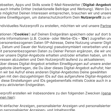
Comedy
Der Kitchen Club by Nelson Mül
Entenbrust"
Anzeige
Das Rezept: "Gefüllte Entenbrust"
Anzeige
Zutaten:
4 Stk. Entenbrüste à 160 g
Salz, Pfeffer aus der Mühle