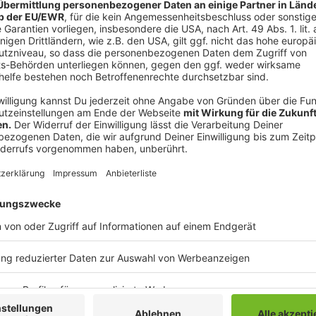
ablöschen die Butter dazugeben und kurz durch
auskühlen lassen.
Die Äpfel mit Röstzwiebeln mischen und die Ent
Die Entenbrüste auf der Hautseite kross anbrat
bräunen.
Im Ofen bei 80 Grad bis auf 57 Grad Kerntempera
Haut nochmal bei Oberhitze krossen.
Anzeige
Das ist der Kitchen Club by Nelson Müller
Anzeige
Bei euch läuft das Radio in der Küche, bei uns die Kü
uns exklusiv in seinen Kitchen Club ein. Ab sofort vers
Rezepten zum Nachkochen oder Nachkochen lassen. 