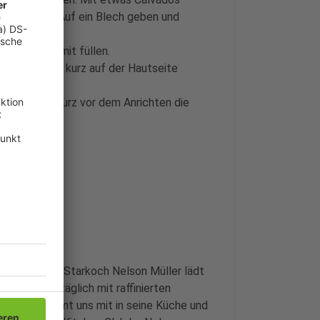
schwenken. Auf ein Blech geben und
enbrüste damit füllen.
en, umdrehen kurz auf der Hautseite
tur garen. Kurz vor dem Anrichten die
che im Radio. Starkoch Nelson Müller lädt
orgt er uns täglich mit raffinierten
Nelson nimmt uns mit in seine Küche und