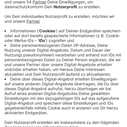
Anzeige
SPD und Union haben sich im Koalitionsvertrag auf
eine Senkung des Mehrwertsteuersatzes auf Speisen
geeinigt. Die Senkung auf sieben Prozent sei gut für
Hotels und Gaststätten. Schon 2020 hat die damalige
Bundesregierung im Zuge der Corona-Krise den
Mehrwertsteuersatz von 19 auf 7 Prozent gesenkt,
dies aber wieder zurückgenommen. Wegen
gestiegener Rohstoffpreise und Lohnkosten haben
Gastronomen immer wieder gefordert, die
Mehrwertsteuer dauerhaft zu senken. Geringere
Gästezahlen haben Hoteliers und Kneipiers belastet,
viele mussten schließen. Mit der
Koalitionsvereinbarung hoffen sie darauf, dass sich die
Lage bessert. Kritisch sieht der Dehoga die geplante
Mindestlohnerhöhung auf 15 Euro. Dies könnte die