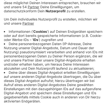
Anzeige
Demnach soll die unterrichtsfreie Zeit dafür genutzt
werden, um noch mehr neue Formen des digitalen
Unterrichts zu testen und mehr Plattformen für
Unterricht über das Internet einzuführen. Bei uns
sollen Schüler mit anstehender Abschlussprüfung in
der kommenden Woche wieder in die Schule können.
Viele Mönchengladbacher Eltern wünschen sich mehr
virtuellem Unterricht während der Corona-Krise. Das
sagt der stellvertretende Fraktionsvorsitzende der
Grünen, Boris Wolkowski. Die technischen
Voraussetzungen dafür seien in Mönchengladbach
zwar gut, müssten aber besser genutzt werden.
Problematisch sei außerdem die Situation von Kindern
und Jugendlichen, deren Eltern aus finanziellen
Gründen nicht über die nötige technische Ausstattung
verfügten. Gerade da könnten die Fördervereine