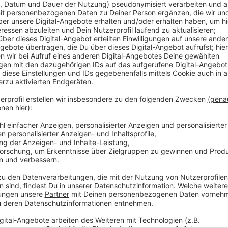
Hendrik Frost
Das zufälligste Wissen der Welt: "1000-Kilom
Anzeige
Das zufälligste Wissen der Welt mit Hendri
Anzeige
Das gesamte Wissen ist immer dabei: Dank Smartpho
uns quasi das sämtliches Wissen der Menschheit stä
fast 3 Millionen deutsche Wikipedia-Artikel. Und uns
'Es wird Zeit, dass sich das alles mal jemand durchlies