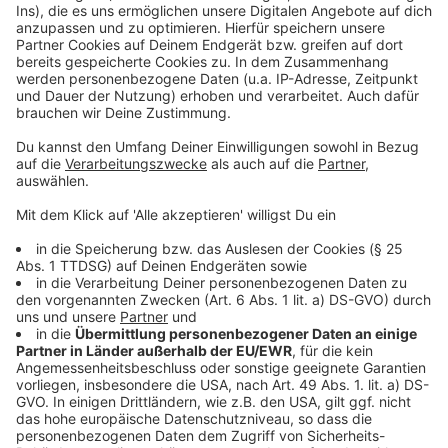
Video-Service zu laden!
Wir verwenden einen Service eines
Drittanbieters, um Videoinhalte
einzubetten. Dieser Service kann
Daten zu Ihren Aktivitäten
sammeln. Bitte lesen Sie die
Details durch und stimmen Sie der
Nutzung des Service zu, um dieses
Video anzusehen.
Mehr Informationen
"Number 1" ist die neue Single von Nico Santos. Das
Drehbuch zum Video hat er sich tatsächlich von
Akzeptieren
ChatGPT schreiben lassen.
powered by
Usercentrics Consent
Anzeige
Management Platform