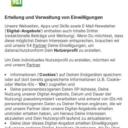
Veröffentlicht:
Montag, 20.03.2023 11:15
Anzeige
Die neue Single von Nico Santos hat einen
unmissverständlichen Titel: "Number 1!" Was es damit
auf sich hat, hat der deutsche Popstar unserem
Kollegen Jürgen Bangert im Gespräch erzählt. Die
beiden unterhalten sich über das Thema Künstliche
Intelligenz genauso intensiv wie über viele andere
Themen im langen Interview. Nico Santos, der gerade
erst eine Corona-Erkrankung überstanden hat, stand
bei uns Rede und Antwort. Hier könnt ihr euch das
gesamte Gespräch anhören.
Anzeige