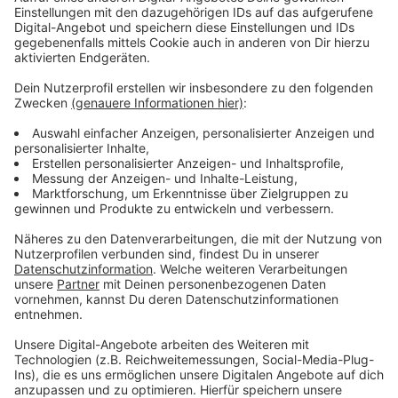
Viel Sport im Lockdown - blutige Finger für
das neue Album
Anzeige
Weihnachten ist nicht spurlos an dem Kanadier
vorbeigegangen. Auch wenn Kevin und Nina meinen er
sieht top fit aus, ist sich der Sänger da nicht so sicher.
Weihnachten sei einfach zu gut gewesen. Wir finden:
Hat er sich verdient. Schließlich hat er für sein neues
Album "So Happy It Hurts" im wahrsten Sinne des
Wortes bluten müssen. Weil er etwas länger nicht
Gitarre gespielt hat, erzählt er im Interview mit Kevin
und Nina, hat er sich eine blutige Blase an den Fingern
beim einspielen der neuen Songs geholt.
Anzeige