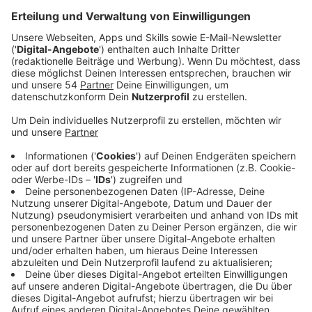
Veröffentlicht:
Mittwoch, 26.01.2022 01:45
Anzeige
Er hört noch lange nicht auf. Bryan Adams ist
mittlerweile schon 63 Jahre jung, aber an ein Ende
seiner Musikerkarriere ist nicht zu denken. Mit "Never
Gonna Rain" hat der Rockstar eine neue
Singleangekündigt, die passend zu seinem
angekündigten Album "So Happy It Hurts" in 2022 den
Weg zu einem erfolgreichen Jahr für ihn ebnen soll.
Was der global beliebte Adams noch plant und wo er
überall auf Tournee gehen wird, erzählt er Kevin
Zimmer und Nina Tenhaef im Interview, das ihr an
dieser Stelle hören könnt.
Anzeige