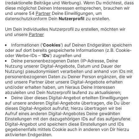
Anzeige
GTA 6 wird wahrscheinlich das bisher
teuerste Videospiel der Geschichte
Anzeige
Mit Produktionskosten in Milliardenhöhe wird es das
teuerste Spiel der Geschichte. Am 19. November
kommt es raus, aber vorbestellen kann man es schon
jetzt.
Anzeige