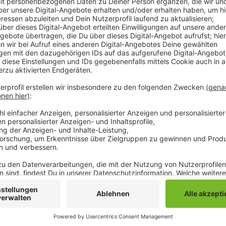
In Kooperation mit der Hochschule Bonn-Rhein-Sieg
ausgebildete Polizisten für die Arbeit in der digita
2022 werden zehn Polizisten fortgebildet. Im nächst
berufsbegleitend zu Cyberkriminalisten werden. Ihr
Internetbetrug, Firmenerpressung und Hacker-Angriff
im Netz werden sich die Beamten auseinandersetze
Anzeige