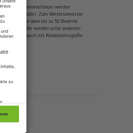
 und dem Innenministerium werden
len Welt ausgebildet. Zum Wintersemester
en Jahr sollen dann bis zu 50 Beamte
e Aufgabenfelder werden unter anderem
e sein. Aber auch mit Kinderpornografie
n müssen.