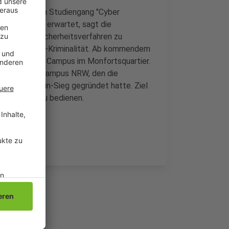
le den neuen Studiengang "Cyber
o viele wie erwartet, sagt die
enden, IT-Sicherheitsverfahren zu
ung von Cyber-Kriminalität. Ab kommendem
nen eigenen Campus im Monfortsquartier.
rderte Cyber Campus NRW, den die
e Bonn-Rhein-Sieg gegründet hatte. Ziel
Fachkräften zu bedienen.