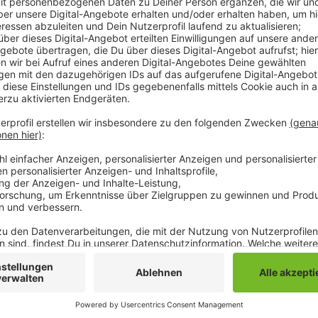
116 Studienanfänger haben gestern an der Hochschu
Security Management" begonnen. Und damit doppelt s
Hochschule. Im neuen Studiengang lernen die Studier
entwickeln. Ein Schwerpunkt liegt auf der Bekämpf
Frühjahr bekommt der neue Studiengang außerdem ei
Das neue Fach ist Teil des mit Landesmitteln gefö
Hochschule Niederrhein zusammen mit der Hochschul
ist es unter anderem, den steigenden Bedarf an IT-
Anzeige