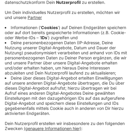
Anzeige
Gleichzeitig meldet das Gesundheitsamt drei neue
Todesfälle im Zusammenhang mit einer Covid19-
Infektion. Alle drei hatten Vorerkrankungen. Damit sind
seit Beginn der Pandemie 90 Mönchengladbacher an
oder mit Covid19 verstorben. Am Morgen haben die
Ministerpräsidenten der Bundesländer und Kanzlerin
Merkel entschieden, dass es ab kommenden
Mittwoch einen harten Lockdown geben wird. Nur so
bekomme man die Zahlen in den Griff, heißt es. Schon
ab Montag ist die Präsenzpflicht an Schulen in NRW
aufgehoben.
Mehr Infos zum Lockdown findet ihr
hier
.
Anzeige