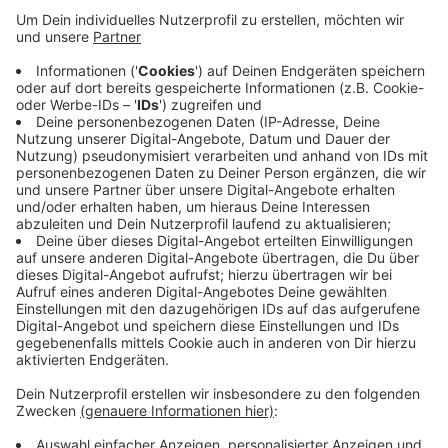
Anzeige
Zwar seien dem Gesundheitsamt sieben neue Fälle
gemeldet worden. Gleichzeitig gelten aber auch
sieben Mönchengladbacher als wieder gesund. 24
Testergebnisse stehen demnach noch aus. 424
Menschen aus unserer Stadt stehen unter Quarantäne,
fünf von ihnen werden im Krankenhaus behandelt. Die
Zahl der Neuerkrankungen der vergangenen sieben
Tage pro 100.000 Einwohner liegt laut RKI heute bei
13,4 und damit etwas niedriger als am Freitag.
Anzeige