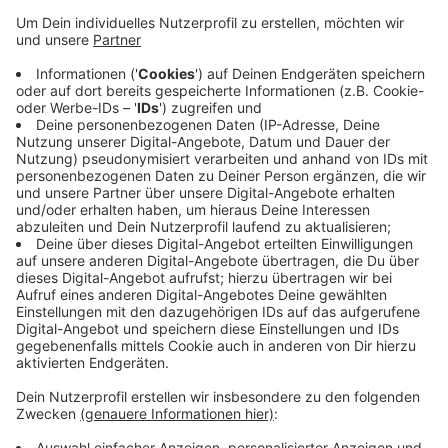
Aktuell sind 15 Menschen in der Stadt mit dem Virus
infiziert und das Gesundheitsamt meldet heute keine
Neuinfektionen. Es befinden sich im Vergleich zu
gestern auch weniger Mönchengladbacher in
Quarantäne - genau 100 sind es heute, gestern waren
es noch 10 mehr. Der Inzidenzwert in unserer Stadt ist
unverändert geblieben und liegt weiter bei 2,3. Mit
dem Stand vom Ende letzter Woche hat es in
Mönchengladbach fast 246.000 Impfungen gegeben -
das entspricht einer Quote von mehr als 89 Prozent.
Mehr als 103.000 Mönchengladbacher sind vollständig
geimpft, was einer Quote von 37,8 Prozent entspricht.
Anzeige