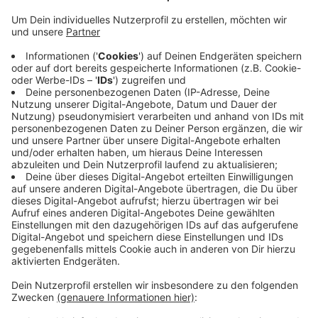
Anzeige
Laut der Stadt handelt es sich um einem im Jahr 1952
geborenen Mann, der aufgrund einer Vorerkrankung
einer Risikogruppe angehörte. Der Mann starb gestern
in einem Mönchengladbacher Krankenhaus.
Die Zahl der Corona-Fälle bei uns ist von gestern auf
heute erneut angestiegen. Die Stadt meldet 17 neue
Infektionen - damit sind in Mönchengladbach seit
Anfang März insgesamt 168 Fälle gezählt worden. 39
Patienten bei uns gelten als geheilt.
Anzeige