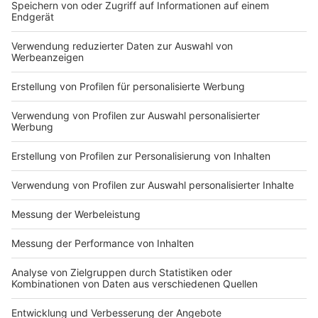
attraktiv, aber nicht komplett verdrängt werden. Wer
sich kostenlos testen lassen möchte, müsste nun
auch den Grund nachweisen. "Es sind Tests
abgerechnet worden, die nicht durchgeführt wurden.
Dadurch wird die Qualität besser kontrolliert und auch
auf die zuschneidet, die ihn brauchen", erklärt
Lauterbach. Er erhofft sich außerdem, dass die Zahl
falsch positiver Ergebnisse damit zurückgehe.
Autor: Thorsten Ortmann
Anzeige
Anzeige